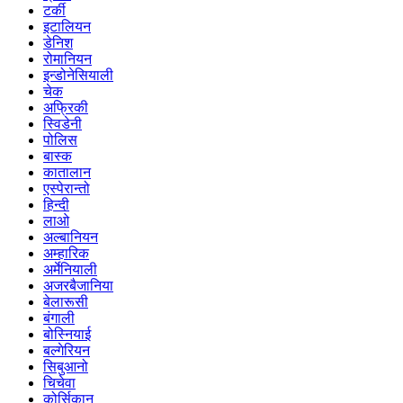
टर्की
इटालियन
डेनिश
रोमानियन
इन्डोनेसियाली
चेक
अफ्रिकी
स्विडेनी
पोलिस
बास्क
कातालान
एस्पेरान्तो
हिन्दी
लाओ
अल्बानियन
अम्हारिक
अर्मेनियाली
अजरबैजानिया
बेलारूसी
बंगाली
बोस्नियाई
बल्गेरियन
सिबुआनो
चिचेवा
कोर्सिकान