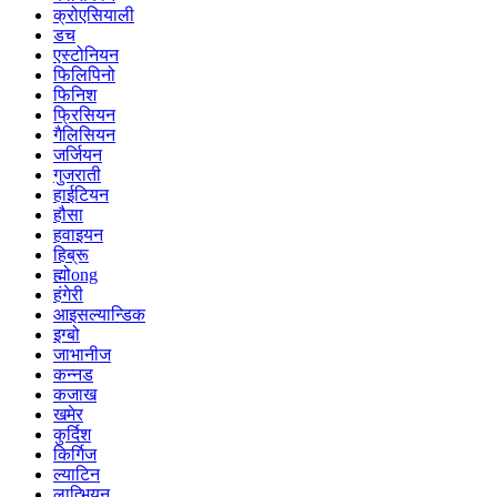
क्रोएसियाली
डच
एस्टोनियन
फिलिपिनो
फिनिश
फ्रिसियन
गैलिसियन
जर्जियन
गुजराती
हाईटियन
हौसा
हवाइयन
हिब्रू
ह्मोong
हंगेरी
आइसल्यान्डिक
इग्बो
जाभानीज
कन्नड
कजाख
खमेर
कुर्दिश
किर्गिज
ल्याटिन
लात्भियन