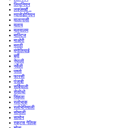
लिथुनियन
लक्जमबौं ..
म्यासेडोनियन
मालागासी
मलाय
मलयालम
माल्टिज
माओरी
मराठी
मंगोलियाई
बर्मी
नेपाली
नर्वेली
पश्तो
फारसी
पंजाबी
सर्बियाली
सेसोथो
सिंहला
स्लोभाक
स्लोभेनियाली
सोमाली
सामोन
स्कट्स गेलिक
शोना