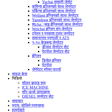
Yuchai समुद्री जेसेट
कमिन्स इञ्जिनको साथ जेनरेटर
पर्किन्स इञ्जिनको साथ जेनरेटर
Weifang इन्जिनको साथ जेनरेटर
Yangdong इन्जिनको साथ जेनरेटर
शाcha्चाइ ईन्जिनको साथ जेनरेटर
Weichai इन्जिन संग जेनरेटर
ट्रेलर र प्रकाश टावर जनरेटर
समानान्तर प्रणाली र ATS
१-१० केडब्ल्यू जेनरेटर
डीजल जेनरेटर सेट
पेट्रोल जेनरेटर सेट
ईन्जिन
डिजेल इन्जिन
पेट्रोल
जेनेरेटर स्पेयर पार्ट्स
सफल केस
भिडियो
सोलर कूलड रूम
ICE MACHINE
सौर ऊर्जा उत्पादहरू
DIESEL जनरेटर सेट
समाचार
प्रायः सोधिने प्रश्नहरू
हाम्रोबारे