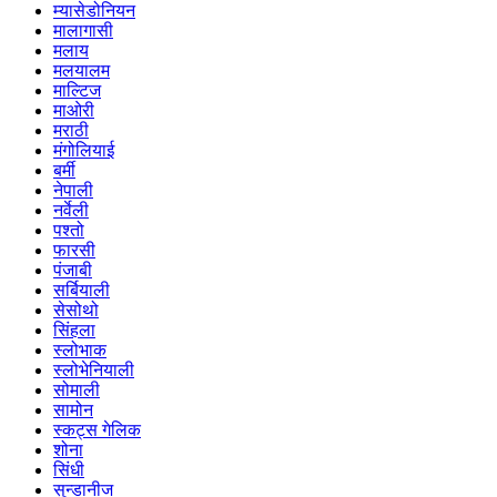
म्यासेडोनियन
मालागासी
मलाय
मलयालम
माल्टिज
माओरी
मराठी
मंगोलियाई
बर्मी
नेपाली
नर्वेली
पश्तो
फारसी
पंजाबी
सर्बियाली
सेसोथो
सिंहला
स्लोभाक
स्लोभेनियाली
सोमाली
सामोन
स्कट्स गेलिक
शोना
सिंधी
सुन्डानीज