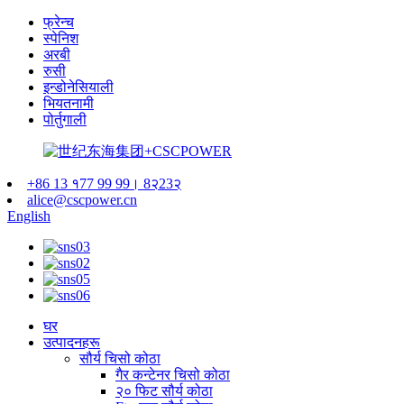
फ्रेन्च
स्पेनिश
अरबी
रुसी
इन्डोनेसियाली
भियतनामी
पोर्तुगाली
+86 13 १77 99 99। 8२23२
alice@cscpower.cn
English
घर
उत्पादनहरू
सौर्य चिसो कोठा
गैर कन्टेनर चिसो कोठा
२० फिट सौर्य कोठा