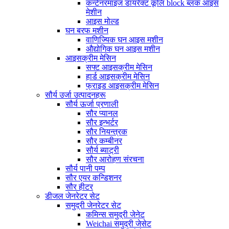
कन्टेनरमाइज डायरेक्ट कूलि block ब्लक आइस
मेशीन
आइस मोल्ड
घन बरफ मशीन
वाणिज्यिक घन आइस मशीन
औद्योगिक घन आइस मशीन
आइसक्रीम मेसिन
सफ्ट आइसक्रीम मेसिन
हार्ड आइसक्रीम मेसिन
फ्राइड आइसक्रीम मेसिन
सौर्य उर्जा उत्पादनहरू
सौर्य ऊर्जा प्रणाली
सौर प्यानल
सौर इन्भर्टर
सौर नियन्त्रक
सौर कम्बीनर
सौर्य ब्याट्री
सौर आरोहण संरचना
सौर्य पानी पम्प
सौर एयर कन्डिशनर
सौर हीटर
डीजल जेनरेटर सेट
समुद्री जेनरेटर सेट
कमिन्स समुद्री जेनेट
Weichai समुद्री जेसेट