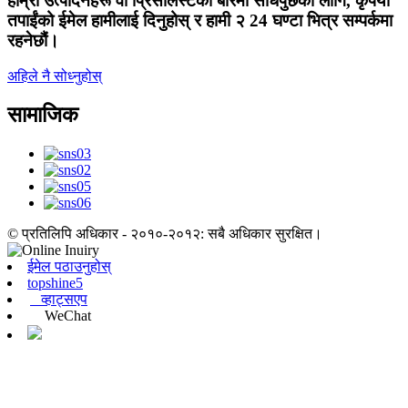
हाम्रो उत्पादनहरू वा प्रिसेलिस्टको बारेमा सोधपुछको लागि, कृपया
तपाईंको ईमेल हामीलाई दिनुहोस् र हामी २ 24 घण्टा भित्र सम्पर्कमा
रहनेछौं।
अहिले नै सोध्नुहोस्
सामाजिक
© प्रतिलिपि अधिकार - २०१०-२०१२: सबै अधिकार सुरक्षित।
ईमेल पठाउनुहोस्
topshine5
व्हाट्सएप
WeChat