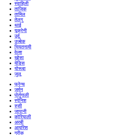
स्वाहिली
ताजिक
तामिल
तेलगु
थाई
यूक्रेनी
उर्दू
उज्बेक
भियतनामी
वेल्श
खोसा
येडिस
योरूबा
जुलू
फ्रेन्च
जर्मन
पोर्तुगाली
स्पेनिश
रुसी
जापानी
कोरियाली
अरबी
आयरिश
ग्रीक