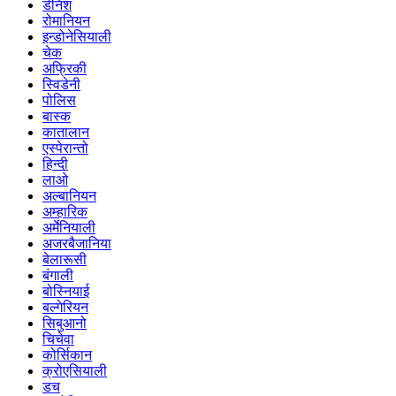
डेनिश
रोमानियन
इन्डोनेसियाली
चेक
अफ्रिकी
स्विडेनी
पोलिस
बास्क
कातालान
एस्पेरान्तो
हिन्दी
लाओ
अल्बानियन
अम्हारिक
अर्मेनियाली
अजरबैजानिया
बेलारूसी
बंगाली
बोस्नियाई
बल्गेरियन
सिबुआनो
चिचेवा
कोर्सिकान
क्रोएसियाली
डच