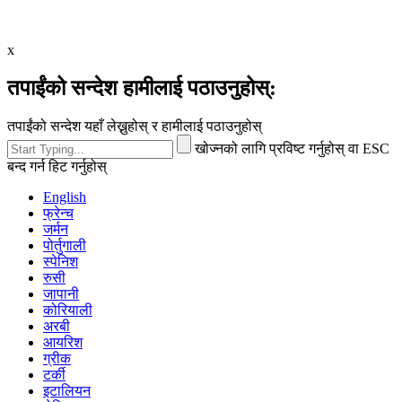
x
तपाईंको सन्देश हामीलाई पठाउनुहोस्:
तपाईंको सन्देश यहाँ लेख्नुहोस् र हामीलाई पठाउनुहोस्
खोज्नको लागि प्रविष्ट गर्नुहोस् वा ESC
बन्द गर्न हिट गर्नुहोस्
English
फ्रेन्च
जर्मन
पोर्तुगाली
स्पेनिश
रुसी
जापानी
कोरियाली
अरबी
आयरिश
ग्रीक
टर्की
इटालियन