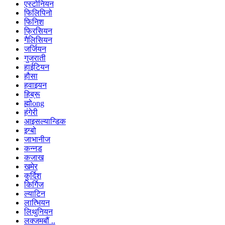
एस्टोनियन
फिलिपिनो
फिनिश
फ्रिसियन
गैलिसियन
जर्जियन
गुजराती
हाईटियन
हौसा
हवाइयन
हिब्रू
ह्मोong
हंगेरी
आइसल्यान्डिक
इग्बो
जाभानीज
कन्नड
कजाख
खमेर
कुर्दिश
किर्गिज
ल्याटिन
लात्भियन
लिथुनियन
लक्जमबौं ..