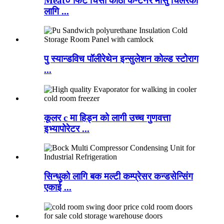
Meat० फिट चिसो कोठा कन्टेनर मासु चिलरको
लागि ...
पु स्यान्डविच पॉलीरेथेन इन्सुलेशन कोल्ड स्टोराग
...
कूलर c मा हिड्न को लागी उच्च गुणवत्ता
इभ्यापोरेटर ...
सिन्धुको लागि बक मल्टी कम्प्रेसर कन्डसेन्सिंग
एकाई ...