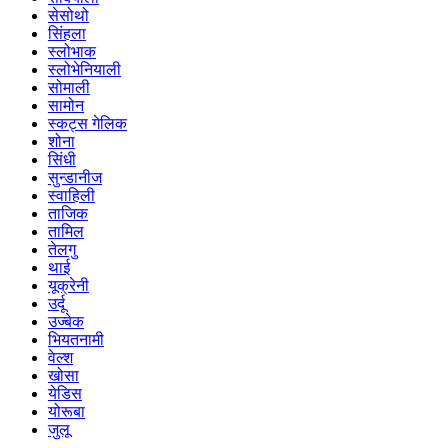
सेसोथो
सिंहला
स्लोभाक
स्लोभेनियाली
सोमाली
सामोन
स्कट्स गेलिक
शोना
सिंधी
सुन्डानीज
स्वाहिली
ताजिक
तामिल
तेलगु
थाई
यूक्रेनी
उर्दू
उज्बेक
भियतनामी
वेल्श
खोसा
येडिस
योरूबा
जुलू