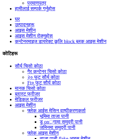
प्रमाणपत्र
हामीलाई सम्पर्क गर्नुहोस
घर
उत्पादनहरू
आइस मेशीन
आइस मेशीन रोक्नुहोस्
कन्टेनरमाइज डायरेक्ट कूलि block ब्लक आइस मेशीन
कोटिहरू
सौर्य चिसो कोठा
गैर कन्टेनर चिसो कोठा
२० फुट सौर्य कोठा
Ft० फुट सौर्य कोठा
मानक चिसो कोठा
ब्लास्ट फ्रीजर
मेडिकल फ्रीजर
आइस मेशीन
फ्लेक आईस मेसिन वाष्पीकरणकर्ता
भूमिमा ताजा पानी
डु on्गामा समुद्री पानी
जमिनमा समुद्री पानी
फ्लेक आइस मेशीन
ताजा पानी flake आइस मेशीन