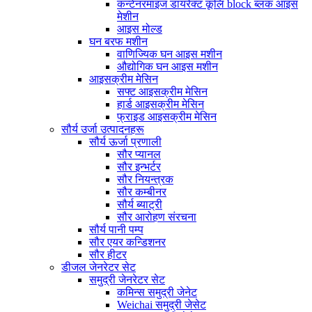
कन्टेनरमाइज डायरेक्ट कूलि block ब्लक आइस
मेशीन
आइस मोल्ड
घन बरफ मशीन
वाणिज्यिक घन आइस मशीन
औद्योगिक घन आइस मशीन
आइसक्रीम मेसिन
सफ्ट आइसक्रीम मेसिन
हार्ड आइसक्रीम मेसिन
फ्राइड आइसक्रीम मेसिन
सौर्य उर्जा उत्पादनहरू
सौर्य ऊर्जा प्रणाली
सौर प्यानल
सौर इन्भर्टर
सौर नियन्त्रक
सौर कम्बीनर
सौर्य ब्याट्री
सौर आरोहण संरचना
सौर्य पानी पम्प
सौर एयर कन्डिशनर
सौर हीटर
डीजल जेनरेटर सेट
समुद्री जेनरेटर सेट
कमिन्स समुद्री जेनेट
Weichai समुद्री जेसेट