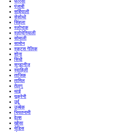
फारसी
पंजाबी
सर्बियाली
सेसोथो
सिंहला
स्लोभाक
स्लोभेनियाली
सोमाली
सामोन
स्कट्स गेलिक
शोना
सिंधी
सुन्डानीज
स्वाहिली
ताजिक
तामिल
तेलगु
थाई
यूक्रेनी
उर्दू
उज्बेक
भियतनामी
वेल्श
खोसा
येडिस