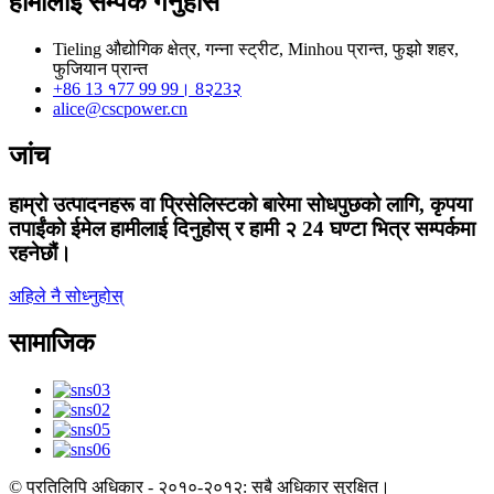
हामीलाई सम्पर्क गर्नुहोस
Tieling औद्योगिक क्षेत्र, गन्ना स्ट्रीट, Minhou प्रान्त, फुझो शहर,
फुजियान प्रान्त
+86 13 १77 99 99। 8२23२
alice@cscpower.cn
जांच
हाम्रो उत्पादनहरू वा प्रिसेलिस्टको बारेमा सोधपुछको लागि, कृपया
तपाईंको ईमेल हामीलाई दिनुहोस् र हामी २ 24 घण्टा भित्र सम्पर्कमा
रहनेछौं।
अहिले नै सोध्नुहोस्
सामाजिक
© प्रतिलिपि अधिकार - २०१०-२०१२: सबै अधिकार सुरक्षित।