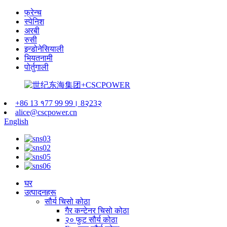
फ्रेन्च
स्पेनिश
अरबी
रुसी
इन्डोनेसियाली
भियतनामी
पोर्तुगाली
+86 13 १77 99 99। 8२23२
alice@cscpower.cn
English
घर
उत्पादनहरू
सौर्य चिसो कोठा
गैर कन्टेनर चिसो कोठा
२० फुट सौर्य कोठा