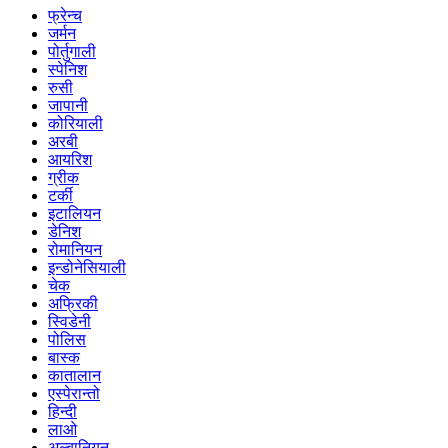
फ्रेन्च
जर्मन
पोर्तुगाली
स्पेनिश
रुसी
जापानी
कोरियाली
अरबी
आयरिश
ग्रीक
टर्की
इटालियन
डेनिश
रोमानियन
इन्डोनेसियाली
चेक
अफ्रिकी
स्विडेनी
पोलिस
बास्क
कातालान
एस्पेरान्तो
हिन्दी
लाओ
अल्बानियन