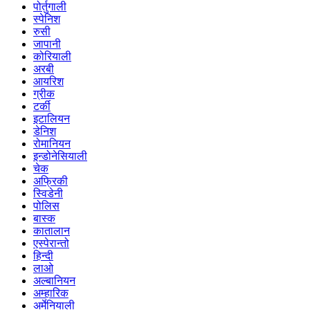
पोर्तुगाली
स्पेनिश
रुसी
जापानी
कोरियाली
अरबी
आयरिश
ग्रीक
टर्की
इटालियन
डेनिश
रोमानियन
इन्डोनेसियाली
चेक
अफ्रिकी
स्विडेनी
पोलिस
बास्क
कातालान
एस्पेरान्तो
हिन्दी
लाओ
अल्बानियन
अम्हारिक
अर्मेनियाली