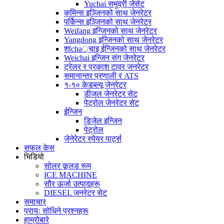
Yuchai समुद्री जेसेट
कमिन्स इञ्जिनको साथ जेनरेटर
पर्किन्स इञ्जिनको साथ जेनरेटर
Weifang इन्जिनको साथ जेनरेटर
Yangdong इन्जिनको साथ जेनरेटर
शाcha्चाइ ईन्जिनको साथ जेनरेटर
Weichai इन्जिन संग जेनरेटर
ट्रेलर र प्रकाश टावर जनरेटर
समानान्तर प्रणाली र ATS
१-१० केडब्ल्यू जेनरेटर
डीजल जेनरेटर सेट
पेट्रोल जेनरेटर सेट
ईन्जिन
डिजेल इन्जिन
पेट्रोल
जेनेरेटर स्पेयर पार्ट्स
सफल केस
भिडियो
सोलर कूलड रूम
ICE MACHINE
सौर ऊर्जा उत्पादहरू
DIESEL जनरेटर सेट
समाचार
प्रायः सोधिने प्रश्नहरू
हाम्रोबारे