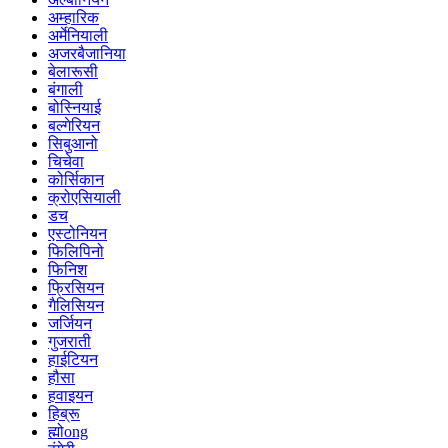
अम्हारिक
अर्मेनियाली
अजरबैजानिया
बेलारूसी
बंगाली
बोस्नियाई
बल्गेरियन
सिबुआनो
चिचेवा
कोर्सिकान
क्रोएसियाली
डच
एस्टोनियन
फिलिपिनो
फिनिश
फ्रिसियन
गैलिसियन
जर्जियन
गुजराती
हाईटियन
हौसा
हवाइयन
हिब्रू
ह्मोong