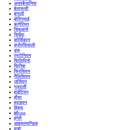
अजरबैजानिया
बेलारूसी
बंगाली
बोस्नियाई
बल्गेरियन
सिबुआनो
चिचेवा
कोर्सिकान
क्रोएसियाली
डच
एस्टोनियन
फिलिपिनो
फिनिश
फ्रिसियन
गैलिसियन
जर्जियन
गुजराती
हाईटियन
हौसा
हवाइयन
हिब्रू
ह्मोong
हंगेरी
आइसल्यान्डिक
इग्बो