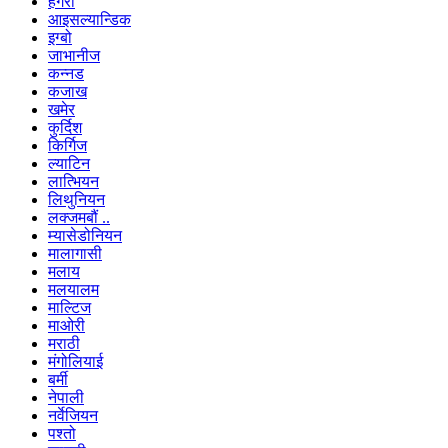
हंगेरी
आइसल्यान्डिक
इग्बो
जाभानीज
कन्नड
कजाख
खमेर
कुर्दिश
किर्गिज
ल्याटिन
लात्भियन
लिथुनियन
लक्जमबौं ..
म्यासेडोनियन
मालागासी
मलाय
मलयालम
माल्टिज
माओरी
मराठी
मंगोलियाई
बर्मी
नेपाली
नर्वेजियन
पश्तो